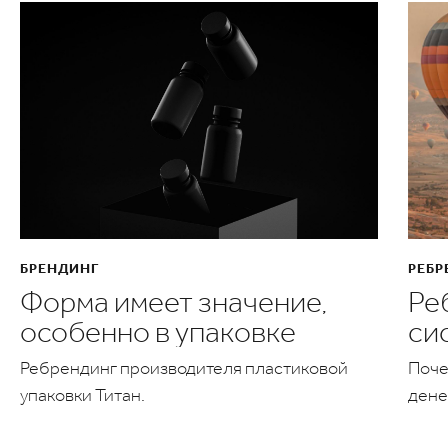
БРЕНДИНГ
РЕБР
Форма имеет значение,
Ре
особенно в упаковке
си
Ребрендинг производителя пластиковой
Поче
упаковки Титан.
дене